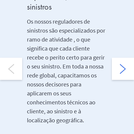
sinistros
Estamo
estabele
Os nossos reguladores de
nossos c
sinistros são especializados por
utilizan
ramo de atividade , o que
conheci
significa que cada cliente
dos noss
recebe o perito certo para gerir
proporc
o seu sinistro. Em toda a nossa
de serviç
rede global, capacitamos os
A nossa 
nossos decisores para
notifica
aplicarem os seus
garante 
conhecimentos técnicos ao
tenham 
cliente, ao sinistro e à
quem as
localização geográfica.
responsa