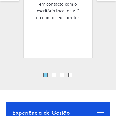
em contacto com o
at
escritório local da AIG
ou com o seu corretor.
cu
co
Experiência de Gestão