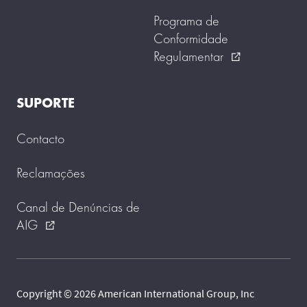
Programa de
Conformidade
Regulamentar
external_link
SUPORTE
Contacto
Reclamações
Canal de Denúncias de
AIG
external_link
Copyright © 2026 American International Group, Inc