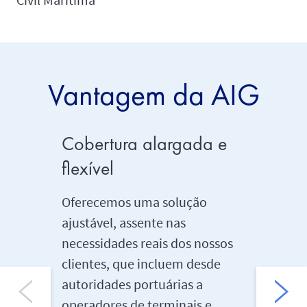
Vantagem da AIG
Cobertura alargada e
O nos
flexível
é o se
Oferecemos uma solução
Por natu
ajustável, assente nas
marítim
necessidades reais dos nossos
global.
clientes, que incluem desde
competê
autoridades portuárias a
conheci
operadores de terminais e
com a c