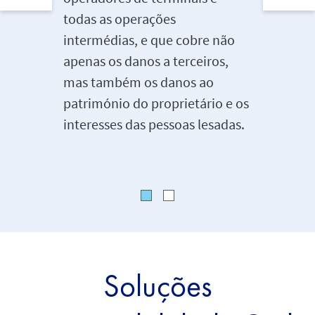
todas as operações
da nossa
intermédias, e que cobre não
para ass
apenas os danos a terceiros,
proteção
mas também os danos ao
dos noss
património do proprietário e os
reputaç
interesses das pessoas lesadas.
Soluções