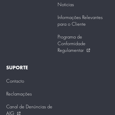
Noticias
Informações Relevantes
para o Cliente
Programa de
Conformidade
Regulamentar
external_link
SUPORTE
Contacto
Reclamações
Canal de Denúncias de
AIG
external_link