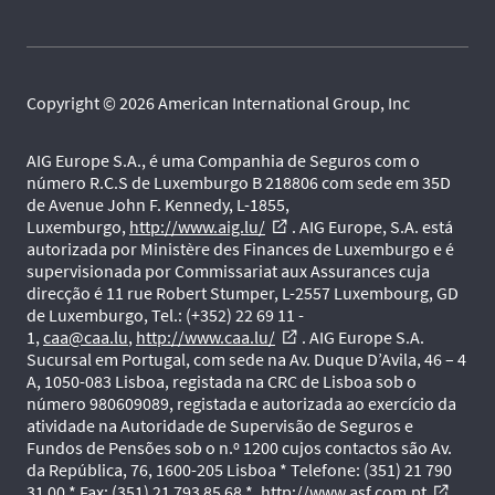
Copyright © 2026 American International Group, Inc
AIG Europe S.A., é uma Companhia de Seguros com o
número R.C.S de Luxemburgo B 218806 com sede em 35D
de Avenue John F. Kennedy, L-1855,
Luxemburgo,
http://www.aig.lu/
. AIG Europe, S.A. está
external_link
autorizada por Ministère des Finances de Luxemburgo e é
supervisionada por Commissariat aux Assurances cuja
direcção é 11 rue Robert Stumper, L-2557 Luxembourg, GD
de Luxemburgo, Tel.: (+352) 22 69 11 -
1,
caa@caa.lu
,
http://www.caa.lu/
. AIG Europe S.A.
external_link
Sucursal em Portugal, com sede na Av. Duque D’Avila, 46 – 4
A, 1050-083 Lisboa, registada na CRC de Lisboa sob o
número 980609089, registada e autorizada ao exercício da
atividade na Autoridade de Supervisão de Seguros e
Fundos de Pensões sob o n.º 1200 cujos contactos são Av.
da República, 76, 1600-205 Lisboa * Telefone: (351) 21 790
31 00 * Fax: (351) 21 793 85 68 *,
http://www.asf.com.pt
.
external_link