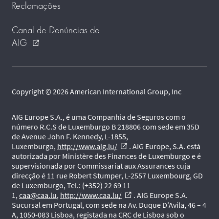
Reclamações
Canal de Denúncias de
AIG
external_link
Copyright © 2026 American International Group, Inc
AIG Europe S.A., é uma Companhia de Seguros com o
número R.C.S de Luxemburgo B 218806 com sede em 35D
de Avenue John F. Kennedy, L-1855,
Luxemburgo,
http://www.aig.lu/
. AIG Europe, S.A. está
external_link
autorizada por Ministère des Finances de Luxemburgo e é
supervisionada por Commissariat aux Assurances cuja
direcção é 11 rue Robert Stumper, L-2557 Luxembourg, GD
de Luxemburgo, Tel.: (+352) 22 69 11 -
1,
caa@caa.lu
,
http://www.caa.lu/
. AIG Europe S.A.
external_link
Sucursal em Portugal, com sede na Av. Duque D’Avila, 46 – 4
A, 1050-083 Lisboa, registada na CRC de Lisboa sob o