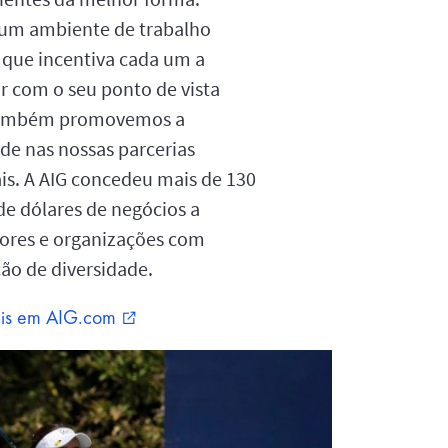
um ambiente de trabalho
o que incentiva cada um a
ir com o seu ponto de vista
Também promovemos a
ade nas nossas parcerias
is. A AIG concedeu mais de 130
de dólares de negócios a
ores e organizações com
ção de diversidade.
is em AIG.com
external_link