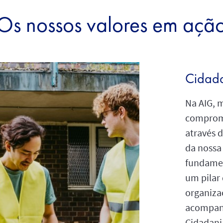
Os nossos valores em açã
Cidada
Na AIG, 
comprom
através d
da nossa
fundamen
um pilar
organizac
acompan
Cidadani