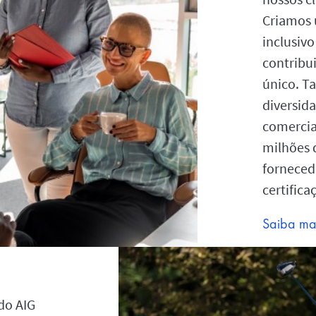
Criamos 
inclusiv
contribu
único. 
diversid
comercia
milhões 
forneced
certifica
Saiba ma
do AIG