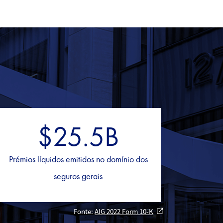
$25.5B
Prémios líquidos emitidos no domínio dos
seguros gerais
Fonte:
AIG 2022 Form 10-K
external_link