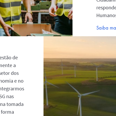
responde
Humanos
Saiba ma
estão de
mente a
setor dos
nomia e no
integrarmos
ASG nas
e na tomada
e forma