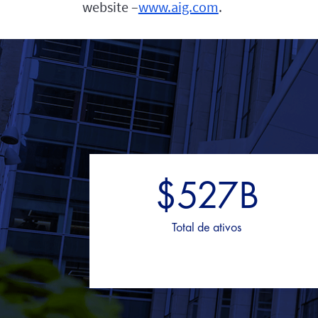
website –
www.aig.com
.
$527B
Total de ativos