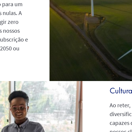
o para um
 nulas. A
gir zero
s nossos
subscrição e
 2050 ou
Cultur
Ao reter,
diversif
capazes 
nossos c