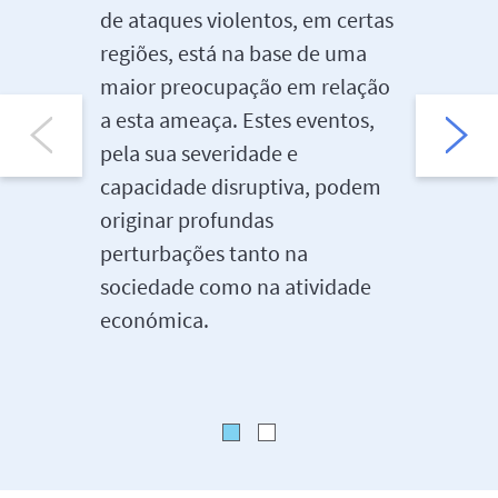
de ataques violentos, em certas
momento
regiões, está na base de uma
localiza
maior preocupação em relação
uma est
a esta ameaça. Estes eventos,
risco de
pela sua severidade e
contrat
capacidade disruptiva, podem
abrange
originar profundas
receitas
perturbações tanto na
signific
sociedade como na atividade
perdas 
económica.
irrepará