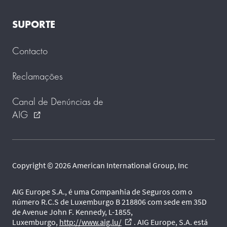
SUPORTE
Contacto
Reclamações
Canal de Denúncias de
AIG
external_link
Copyright © 2026 American International Group, Inc
AIG Europe S.A., é uma Companhia de Seguros com o
número R.C.S de Luxemburgo B 218806 com sede em 35D
de Avenue John F. Kennedy, L-1855,
Luxemburgo,
http://www.aig.lu/
. AIG Europe, S.A. está
external_link