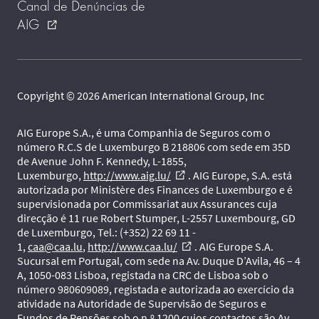
Canal de Denúncias de
AIG
external_link
Copyright © 2026 American International Group, Inc
AIG Europe S.A., é uma Companhia de Seguros com o
número R.C.S de Luxemburgo B 218806 com sede em 35D
de Avenue John F. Kennedy, L-1855,
Luxemburgo,
http://www.aig.lu/
. AIG Europe, S.A. está
external_link
autorizada por Ministère des Finances de Luxemburgo e é
supervisionada por Commissariat aux Assurances cuja
direcção é 11 rue Robert Stumper, L-2557 Luxembourg, GD
de Luxemburgo, Tel.: (+352) 22 69 11 -
1,
caa@caa.lu
,
http://www.caa.lu/
. AIG Europe S.A.
external_link
Sucursal em Portugal, com sede na Av. Duque D’Avila, 46 – 4
A, 1050-083 Lisboa, registada na CRC de Lisboa sob o
número 980609089, registada e autorizada ao exercício da
atividade na Autoridade de Supervisão de Seguros e
Fundos de Pensões sob o n.º 1200 cujos contactos são Av.