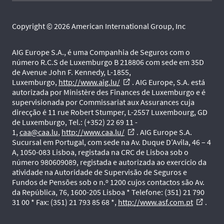
Copyright © 2026 American International Group, Inc
AIG Europe S.A., é uma Companhia de Seguros com o
número R.C.S de Luxemburgo B 218806 com sede em 35D
de Avenue John F. Kennedy, L-1855,
Luxemburgo,
http://www.aig.lu/
. AIG Europe, S.A. está
external_link
autorizada por Ministère des Finances de Luxemburgo e é
supervisionada por Commissariat aux Assurances cuja
direcção é 11 rue Robert Stumper, L-2557 Luxembourg, GD
de Luxemburgo, Tel.: (+352) 22 69 11 -
1,
caa@caa.lu
,
http://www.caa.lu/
. AIG Europe S.A.
external_link
Sucursal em Portugal, com sede na Av. Duque D’Avila, 46 – 4
A, 1050-083 Lisboa, registada na CRC de Lisboa sob o
número 980609089, registada e autorizada ao exercício da
atividade na Autoridade de Supervisão de Seguros e
Fundos de Pensões sob o n.º 1200 cujos contactos são Av.
da República, 76, 1600-205 Lisboa * Telefone: (351) 21 790
31 00 * Fax: (351) 21 793 85 68 *,
http://www.asf.com.pt
.
external_link