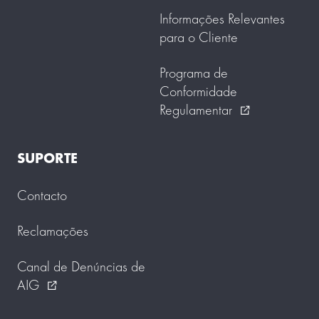
Informações Relevantes
para o Cliente
Programa de
Conformidade
Regulamentar
external_link
SUPORTE
Contacto
Reclamações
Canal de Denúncias de
AIG
external_link